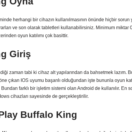
ng Oyna
minde herhangi bir cihazın kullanılmasının önünde hiçbir sorun 
yarları ve son olarak tabletleri kullanabilirsiniz. Minimum miktar
inden oyun katılımı çok basittir.
g Giriş
diği zaman tabi ki cihaz alt yapılarından da bahsetmek lazım. 
a öne çıkan IOS uyumu başarılı olduğundan işte bununla oyun kat
 Bundan farklı bir işletim sistemi olan Android de kullanılır. En 
ows cihazları sayesinde de gerçekleştirilir.
Play Buffalo King