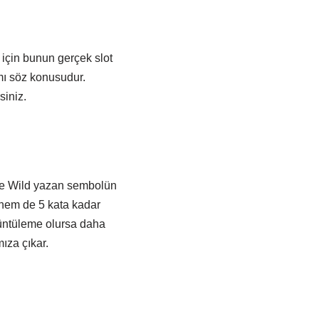
için bunun gerçek slot
mı söz konusudur.
siniz.
de Wild yazan sembolün
 hem de 5 kata kadar
üntüleme olursa daha
ıza çıkar.