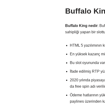
Buffalo Ki
Buffalo King nedir
: Bu
sahipliği yapan bir slott
HTML 5 yazılımının ku
En yüksek kazanç mikt
Bu slot oyununda var 
İfade edilmiş RTP yüz
2020 yılında piyasay
da free spin adı verilir
Ödeme hatlarının yü
paylines üzerinden kat