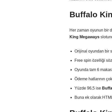
Buffalo K
Her zaman oyunun bir d
King Megaways
slotunu
Orijinal oyundan bir 
Free spin özelliği s
Oyunda tam 6 makara v
Ödeme hatlarının çok
Yüzde 96,5 ise
Buffa
Buna ek olarak HTML 5