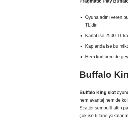
Pragmatic Play Buffal
Oyuna adını veren bu
TL’dir.
Kartal ise 2500 TL k
Kaplanda ise bu mikt
Hem kurt hem de geyi
Buffalo Ki
Buffalo King slot
oyunu
hem avantaj hem de kola
Scatter sembolü altın pa
çok ise 6 tane yakalanma