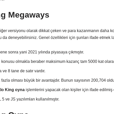
ing Megaways
iğer versiyonu olarak dikkat çeken ve para kazanmanın daha k
 da deneyebilirsiniz. Genel özellikleri için şunları ifade etmek l
sene sonra yani 2021 yılında piyasaya çıkmıştır.
öz konusu olmakla beraber maksimum kazanç tam 5000 kat olarak 
e 8 tane de satır vardır.
 fazla olması büyük bir avantajdır. Bunun sayısının 200,704 old
lo King oyna
işlemlerini yapacak olan kişiler için ifade edilmiş
 ve JS yazılımları kullanılmıştır.