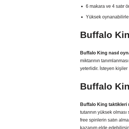
6 makara ve 4 satır ö
Yüksek oynanabilirler
Buffalo Ki
Buffalo King nasıl oyn
miktarının tanımlanması
yeterlidir. İsteyen kişiler
Buffalo Kin
Buffalo King taktikleri 
tutarının yüksek olmas
free spinlerin satın al
kazanım elde edebilirsin