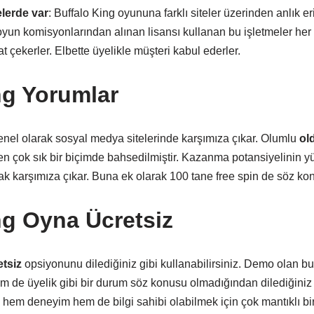
elerde var
: Buffalo King oyununa farklı siteler üzerinden anlık 
oyun komisyonlarından alınan lisansı kullanan bu işletmeler her
at çekerler. Elbette üyelikle müşteri kabul ederler.
ng Yorumlar
enel olarak sosyal medya sitelerinde karşımıza çıkar. Olumlu
ol
rden çok sık bir biçimde bahsedilmiştir. Kazanma potansiyelinin y
ak karşımıza çıkar. Buna ek olarak 100 tane free spin de söz ko
ng Oyna Ücretsiz
tsiz
opsiyonunu dilediğiniz gibi kullanabilirsiniz. Demo olan 
de üyelik gibi bir durum söz konusu olmadığından dilediğiniz gi
 hem deneyim hem de bilgi sahibi olabilmek için çok mantıklı bi