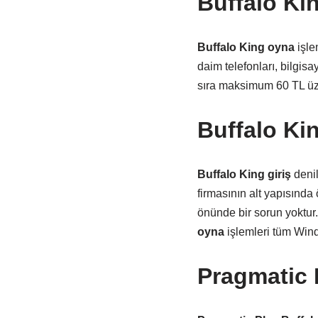
Buffalo Ki
Buffalo King oyna
işle
daim telefonları, bilgisa
sıra maksimum 60 TL üzer
Buffalo Kin
Buffalo King giriş
denil
firmasının alt yapısınd
önünde bir sorun yoktur.
oyna
işlemleri tüm Wind
Pragmatic 