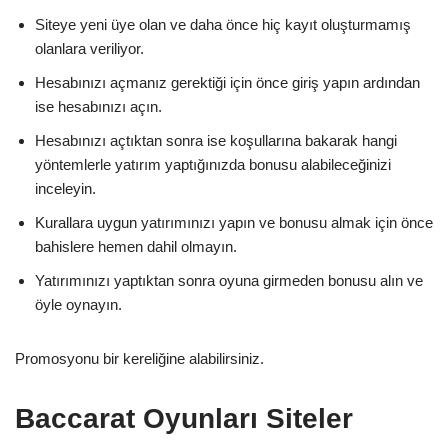
Siteye yeni üye olan ve daha önce hiç kayıt oluşturmamış
olanlara veriliyor.
Hesabınızı açmanız gerektiği için önce giriş yapın ardından
ise hesabınızı açın.
Hesabınızı açtıktan sonra ise koşullarına bakarak hangi
yöntemlerle yatırım yaptığınızda bonusu alabileceğinizi
inceleyin.
Kurallara uygun yatırımınızı yapın ve bonusu almak için önce
bahislere hemen dahil olmayın.
Yatırımınızı yaptıktan sonra oyuna girmeden bonusu alın ve
öyle oynayın.
Promosyonu bir kereliğine alabilirsiniz.
Baccarat Oyunları Siteler