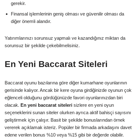
gerekir.
Finansal işlemlerinin geniş olması ve güvenilir olması da
diğer önemli alandır.
Yatırımlarınızı sorunsuz yapmalı ve kazandığınız miktarı da
sorunsuz bir şekilde çekebilmelisiniz.
En Yeni Baccarat Siteleri
Baccarat oyunu bazılarına göre diğer kumarhane oyunlarının
gerisinde kalıyor. Ancak bir kere oyuna girdiğinizde oyunun çok
eğlenceli olduğunu gördüğünüzde favori oyunlarınızdan biri
olacak.
En yeni baccarat siteleri
sizlere en yeni oyun
seçeneklerini sunan siteler olurken ayrıca aktif bahisçi sayısını
geliştirmek için çalışır. Basit bir şekilde bonuslarından örnek
vererek açıklamak isteriz. Popüler bir firmada arkadaşını davet
edene verilen bonus %10 veya %15 gibi bir değerde olabilir.