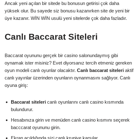
Ancak yeni açılan bir sitede bu bonusun getirisi çok daha
yüksek olur. Bu sayede siz bonusu kazanırken site de yeni bir
üye kazanır. WİN WİN usulü yeni sitelerde çok daha fazladır.
Canlı Baccarat Siteleri
Baccarat oyununu gerçek bir casino salonundaymış gibi
oynamak ister misiniz? Evet diyorsanız tercih etmeniz gereken
oyun modeli canlı oyunlar olacaktır.
Canlı baccarat siteleri
aktif
canlı yayınlar üzerinden oyunların oynanmasını sağlıyor. Canlı
oyuna giriş:
Baccarat siteleri
canlı oyunlarını canlı casino kısmında
bulundurur.
Hesabınıza girin ve menüden canlı casino kısmını seçerek
bacccarat oyununu girin.
Ekran açıldığında sizi canlı krupiye karşılar.