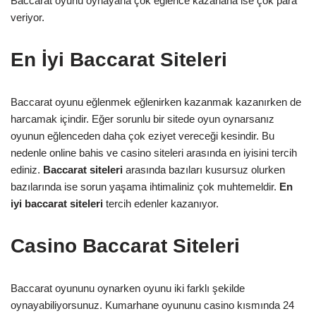
Baccarat oyunu oynayana çok eğlence kazanana ise çok para
veriyor.
En İyi Baccarat Siteleri
Baccarat oyunu eğlenmek eğlenirken kazanmak kazanırken de
harcamak içindir. Eğer sorunlu bir sitede oyun oynarsanız
oyunun eğlenceden daha çok eziyet vereceği kesindir. Bu
nedenle online bahis ve casino siteleri arasında en iyisini tercih
ediniz.
Baccarat siteleri
arasında bazıları kusursuz olurken
bazılarında ise sorun yaşama ihtimaliniz çok muhtemeldir.
En
iyi baccarat siteleri
tercih edenler kazanıyor.
Casino Baccarat Siteleri
Baccarat oyununu oynarken oyunu iki farklı şekilde
oynayabiliyorsunuz. Kumarhane oyununu casino kısmında 24