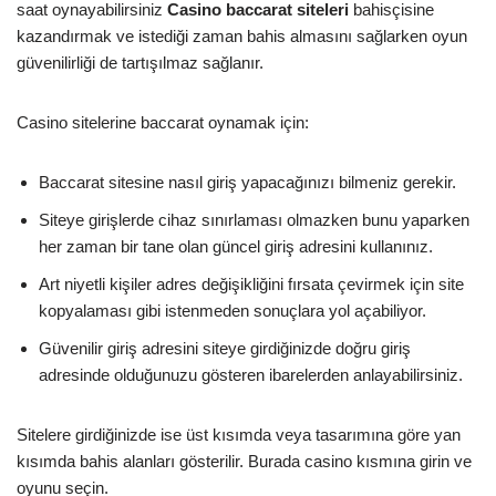
saat oynayabilirsiniz
Casino baccarat siteleri
bahisçisine
kazandırmak ve istediği zaman bahis almasını sağlarken oyun
güvenilirliği de tartışılmaz sağlanır.
Casino sitelerine baccarat oynamak için:
Baccarat sitesine nasıl giriş yapacağınızı bilmeniz gerekir.
Siteye girişlerde cihaz sınırlaması olmazken bunu yaparken
her zaman bir tane olan güncel giriş adresini kullanınız.
Art niyetli kişiler adres değişikliğini fırsata çevirmek için site
kopyalaması gibi istenmeden sonuçlara yol açabiliyor.
Güvenilir giriş adresini siteye girdiğinizde doğru giriş
adresinde olduğunuzu gösteren ibarelerden anlayabilirsiniz.
Sitelere girdiğinizde ise üst kısımda veya tasarımına göre yan
kısımda bahis alanları gösterilir. Burada casino kısmına girin ve
oyunu seçin.