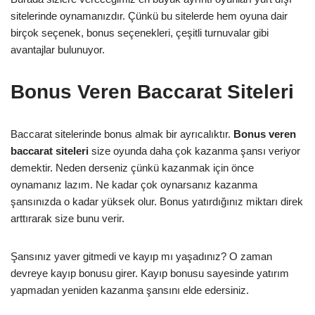
sitelerinde oynamanızdır. Çünkü bu sitelerde hem oyuna dair
birçok seçenek, bonus seçenekleri, çeşitli turnuvalar gibi
avantajlar bulunuyor.
Bonus Veren Baccarat Siteleri
Baccarat sitelerinde bonus almak bir ayrıcalıktır.
Bonus veren
baccarat siteleri
size oyunda daha çok kazanma şansı veriyor
demektir. Neden derseniz çünkü kazanmak için önce
oynamanız lazım. Ne kadar çok oynarsanız kazanma
şansınızda o kadar yüksek olur. Bonus yatırdığınız miktarı direk
arttırarak size bunu verir.
Şansınız yaver gitmedi ve kayıp mı yaşadınız? O zaman
devreye kayıp bonusu girer. Kayıp bonusu sayesinde yatırım
yapmadan yeniden kazanma şansını elde edersiniz.