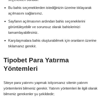
Bu bahis seçeneklerden istediğinizin üzerine tıklayarak
açılmasını sağlarsınız.
Sayfanın açılmasının ardından bahis seçeneklerini
görüntüleyebilir ve sorunsuz olarak bahislerinizi
tamamlayabilirsiniz.
Karşılaşmalara bahis oluşturabilmek için oranların üzerine
tıklamanız gerekir.
Tipobet Para Yatırma
Yöntemleri
Siteye para yatırımı yapmak istiyorsanız sitenin yatırım
yöntemlerini bilmeniz gerekir. Yatırım yöntemleri ile ilgili olarak
bilmeniz gerekenler şu şekildedir;