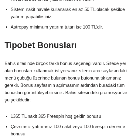
Sistem nakit havale kullanarak en az 50 TL olacak şekilde
yatırım yapabilirsiniz.
Astropay minimum yatırım tutarı ise 100 TL’dir.
Tipobet Bonusları
Bahis sitesinde birçok farklı bonus seçeneği vardır. Sitede yer
alan bonusları kullanmak istiyorsanız sitenin ana sayfasındaki
menü çubuğu üzerinde bulunan bonus butonuna tıklamanız
gerekir. Bonus sayfasının açılmasının ardından buradaki tüm
bonusları görüntüleyebilirsiniz. Bahis sitesindeki promosyonlar
şu şekildedir;
1365 TL nakit 365 Freespin hoş geldin bonusu
Çevrimsiz yatırımsız 100 nakit veya 100 freespin deneme
bonusu