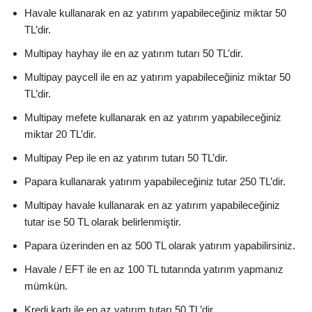
Havale kullanarak en az yatırım yapabileceğiniz miktar 50
TL’dir.
Multipay hayhay ile en az yatırım tutarı 50 TL’dir.
Multipay paycell ile en az yatırım yapabileceğiniz miktar 50
TL’dir.
Multipay mefete kullanarak en az yatırım yapabileceğiniz
miktar 20 TL’dir.
Multipay Pep ile en az yatırım tutarı 50 TL’dir.
Papara kullanarak yatırım yapabileceğiniz tutar 250 TL’dir.
Multipay havale kullanarak en az yatırım yapabileceğiniz
tutar ise 50 TL olarak belirlenmiştir.
Papara üzerinden en az 500 TL olarak yatırım yapabilirsiniz.
Havale / EFT ile en az 100 TL tutarında yatırım yapmanız
mümkün.
Kredi kartı ile en az yatırım tutarı 50 TL’dir.