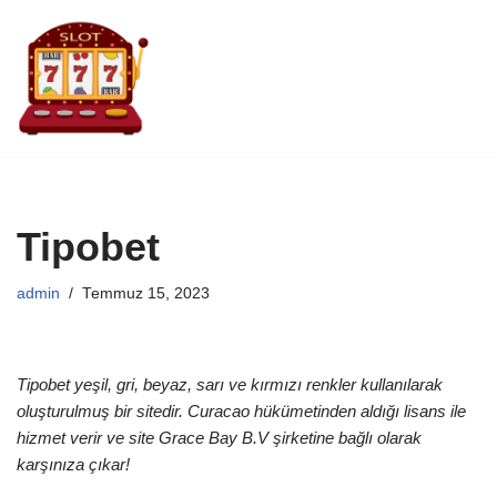
İçeriğe
geç
Tipobet
admin
Temmuz 15, 2023
Tipobet yeşil, gri, beyaz, sarı ve kırmızı renkler kullanılarak
oluşturulmuş bir sitedir. Curacao hükümetinden aldığı lisans ile
hizmet verir ve site Grace Bay B.V şirketine bağlı olarak
karşınıza çıkar!