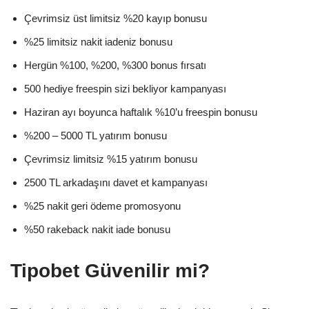
Çevrimsiz üst limitsiz %20 kayıp bonusu
%25 limitsiz nakit iadeniz bonusu
Hergün %100, %200, %300 bonus fırsatı
500 hediye freespin sizi bekliyor kampanyası
Haziran ayı boyunca haftalık %10’u freespin bonusu
%200 – 5000 TL yatırım bonusu
Çevrimsiz limitsiz %15 yatırım bonusu
2500 TL arkadaşını davet et kampanyası
%25 nakit geri ödeme promosyonu
%50 rakeback nakit iade bonusu
Tipobet Güvenilir mi?