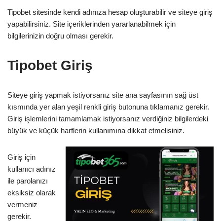
Tipobet sitesinde kendi adınıza hesap oluşturabilir ve siteye giriş
yapabilirsiniz. Site içeriklerinden yararlanabilmek için
bilgilerinizin doğru olması gerekir.
Tipobet Giriş
Siteye giriş yapmak istiyorsanız site ana sayfasının sağ üst
kısmında yer alan yeşil renkli giriş butonuna tıklamanız gerekir.
Giriş işlemlerini tamamlamak istiyorsanız verdiğiniz bilgilerdeki
büyük ve küçük harflerin kullanımına dikkat etmelisiniz.
Giriş için
kullanıcı adınız
ile parolanızı
eksiksiz olarak
vermeniz
gerekir.