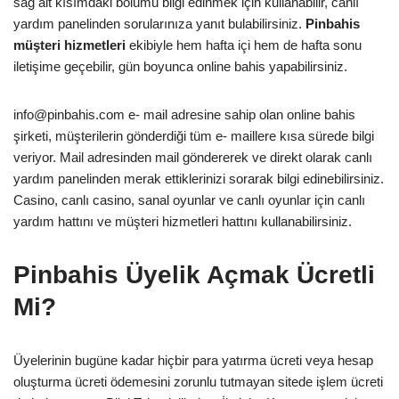
sağ alt kısımdaki bölümü bilgi edinmek için kullanabilir, canlı
yardım panelinden sorularınıza yanıt bulabilirsiniz.
Pinbahis
müşteri hizmetleri
ekibiyle hem hafta içi hem de hafta sonu
iletişime geçebilir, gün boyunca online bahis yapabilirsiniz.
info@pinbahis.com
e- mail adresine sahip olan online bahis
şirketi, müşterilerin gönderdiği tüm e- maillere kısa sürede bilgi
veriyor. Mail adresinden mail göndererek ve direkt olarak canlı
yardım panelinden merak ettiklerinizi sorarak bilgi edinebilirsiniz.
Casino, canlı casino, sanal oyunlar ve canlı oyunlar için canlı
yardım hattını ve müşteri hizmetleri hattını kullanabilirsiniz.
Pinbahis Üyelik Açmak Ücretli
Mi?
Üyelerinin bugüne kadar hiçbir para yatırma ücreti veya hesap
oluşturma ücreti ödemesini zorunlu tutmayan sitede işlem ücreti