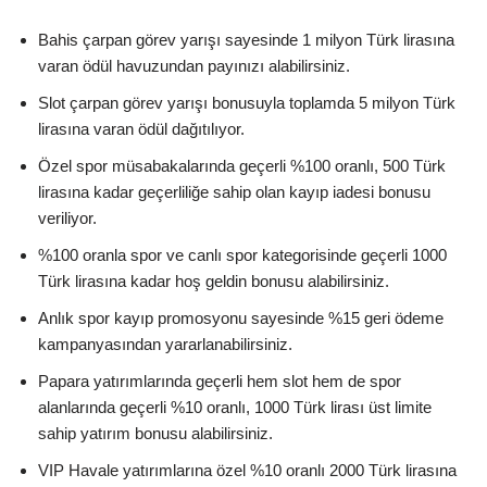
Bahis çarpan görev yarışı sayesinde 1 milyon Türk lirasına
varan ödül havuzundan payınızı alabilirsiniz.
Slot çarpan görev yarışı bonusuyla toplamda 5 milyon Türk
lirasına varan ödül dağıtılıyor.
Özel spor müsabakalarında geçerli %100 oranlı, 500 Türk
lirasına kadar geçerliliğe sahip olan kayıp iadesi bonusu
veriliyor.
%100 oranla spor ve canlı spor kategorisinde geçerli 1000
Türk lirasına kadar hoş geldin bonusu alabilirsiniz.
Anlık spor kayıp promosyonu sayesinde %15 geri ödeme
kampanyasından yararlanabilirsiniz.
Papara yatırımlarında geçerli hem slot hem de spor
alanlarında geçerli %10 oranlı, 1000 Türk lirası üst limite
sahip yatırım bonusu alabilirsiniz.
VIP Havale yatırımlarına özel %10 oranlı 2000 Türk lirasına