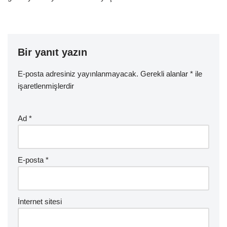
Bir yanıt yazın
E-posta adresiniz yayınlanmayacak.
Gerekli alanlar
*
ile
işaretlenmişlerdir
Ad
*
E-posta
*
İnternet sitesi