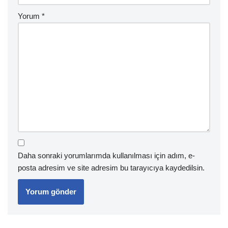
Yorum
*
Daha sonraki yorumlarımda kullanılması için adım, e-
posta adresim ve site adresim bu tarayıcıya kaydedilsin.