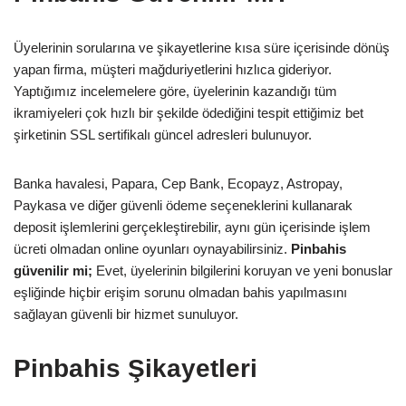
Üyelerinin sorularına ve şikayetlerine kısa süre içerisinde dönüş
yapan firma, müşteri mağduriyetlerini hızlıca gideriyor.
Yaptığımız incelemelere göre, üyelerinin kazandığı tüm
ikramiyeleri çok hızlı bir şekilde ödediğini tespit ettiğimiz bet
şirketinin SSL sertifikalı güncel adresleri bulunuyor.
Banka havalesi, Papara, Cep Bank, Ecopayz, Astropay,
Paykasa ve diğer güvenli ödeme seçeneklerini kullanarak
deposit işlemlerini gerçekleştirebilir, aynı gün içerisinde işlem
ücreti olmadan online oyunları oynayabilirsiniz.
Pinbahis
güvenilir mi;
Evet, üyelerinin bilgilerini koruyan ve yeni bonuslar
eşliğinde hiçbir erişim sorunu olmadan bahis yapılmasını
sağlayan güvenli bir hizmet sunuluyor.
Pinbahis Şikayetleri